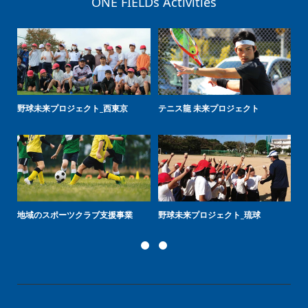
ONE FIELDs Activities
野球未来プロジェクト_西東京
テニス龍 未来プロジェクト
野
地域のスポーツクラブ支援事業
野球未来プロジェクト_琉球
プ