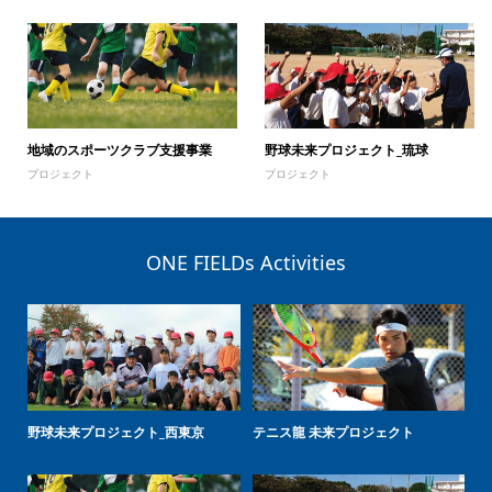
地域のスポーツクラブ支援事業
野球未来プロジェクト_琉球
プロジェクト
プロジェクト
ONE FIELDs Activities
野球未来プロジェクト_西東京
テニス龍 未来プロジェクト
野